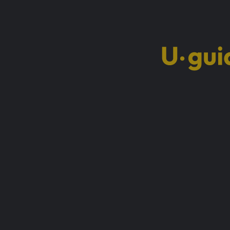
Εξυπηρέτηση
Email:
info@u-guide.gr
Στοιχεία